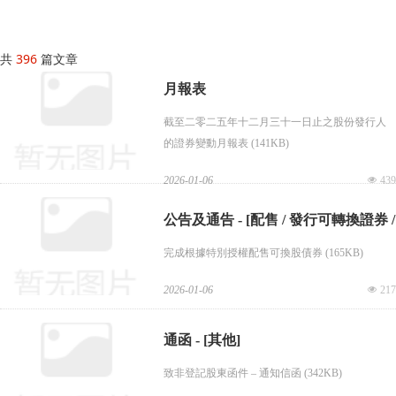
共
396
篇文章
月報表
截至二零二五年十二月三十一日止之股份發行人
的證券變動月報表 (141KB)
2026-01-06
넶
439
公告及通告 - [配售 / 發行可轉換證券 /
完成根據特別授權配售可換股債券 (165KB)
根據特定授權發行股份]
2026-01-06
넶
217
通函 - [其他]
致非登記股東函件 – 通知信函 (342KB)