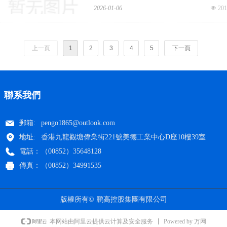
2026-01-06
넶
201
上一頁
1
2
3
4
5
下一頁
聯系我們
郵箱:
pengo1865@outlook.com
地址:
香港九龍觀塘偉業街221號美德工業中心D座10樓39室
電話：
（00852）35648128
傳真：
（00852）34991535
版權所有©
鹏高控股集團有限公司
Powered by 万网
本网站由阿里云提供云计算及安全服务