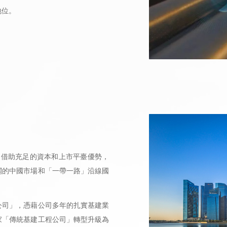
地位。
後，借助充足的資本和上市平臺優勢，
闊的中國市場和「一帶一路」沿線國
限公司」，憑藉公司多年的扎實基建業
家「傳統基建工程公司」轉型升級為