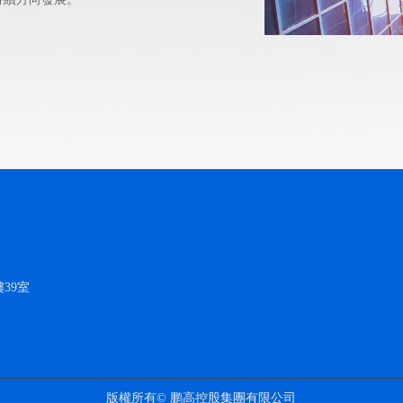
39室
版權所有©
鹏高控股集團有限公司