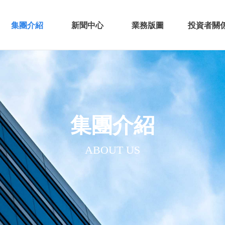
集團介紹
新聞中心
業務版圖
投資者關
集團介紹
ABOUT US