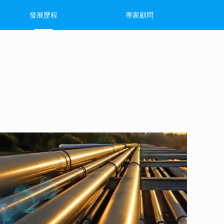
發展歷程
專家顧問