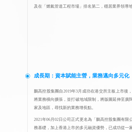
及在「燃氣管道工程市場」排名第二，穩居業界領導
成長期：資本賦能主營，業務邁向多元化
ꀉ
鵬高控股集團自2019年3月成功在港交所主板上市
將業務橫向擴張，並打破地域限制，將版圖延伸至廣
家及地區，尋找新的業務增長點。
2021年06月02日公司正式更名為「鵬高控股集團有
務基礎，加上香港上市的多元融資優勢，已成功從一