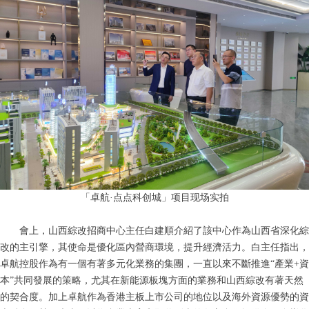
「卓航·点点科创城」项目现场实拍
會上，山西綜改招商中心主任白建順介紹了該中心作為山西省深化綜
改的主引擎，其使命是優化區內營商環境，提升經濟活力。白主任指出，
卓航控股作為有一個有著多元化業務的集團，一直以來不斷推進“產業+資
本”共同發展的策略，尤其在新能源板塊方面的業務和山西綜改有著天然
的契合度。加上卓航作為香港主板上市公司的地位以及海外資源優勢的資