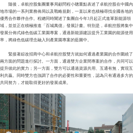
隨後，卓航控股集團董事局顧問程小聰重點表述了卓航控股在中國內
地市場的一系列業務佈局以及戰略規劃，一直以來也積極尋找全國各地的
優秀合作夥伴合作。程總同時闡述了集團自今年3月起正式進軍新能源領
域，並並正在積極推進「百城萬億」發展計畫。特別是，卓航控股將集中
發展分佈式綠色低碳工業園專案，通過新能源建設提升工業園的能源使用
率，將綠色低碳理念融入到產業園專案的藍圖中。
緊接著綜改招商中心和卓航控股雙方就如何通過產業園的合作圍繞了
兩方面的問題進行探討。一方面，通過雙方企業間專案的合作，共同可以
提升彼此的實力；另一方面，雙方可以通過資源共用、互通有無，實現互
利共贏。同時雙方也強調了合作的必要性和重要性，認為只有通過多方的
共同努力，才能取得更好的發展成果。