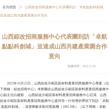
首頁標題
ꄲ
山西綜改招商服務中心代表團到訪「卓航點點科創城」
並達成山西共建產業園合作意向
山西綜改招商服務中心代表團到訪「卓航
點點科創城」並達成山西共建產業園合作
意向
創建時間：
2023-11-03
2023年10月25日，山西綜改示範區新材料產業招商服務中心專案（以
下簡稱：綜改招商中心）考察團在山西綜改示範區新材料產業招商服務中
心副主任白建順 、山西綜改示範區新材料產業招商服務中心石濤、山西
綜改示範區新材料產業招商服務中心梁祎等一行領導的帶領下到訪「卓航
·點點科創城」，深度瞭解卓航控股集團（1865.HK）（以下簡稱：卓航